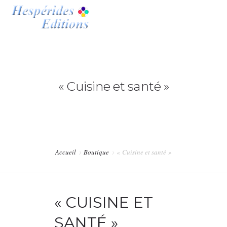
ACCUEIL
ACTUALITÉS
0
« Cuisine et santé »
HESPÉRIDES EDITIONS
BOUTIQUE
MON COMPTE
Accueil
Boutique
« Cuisine et santé »
LIENS
« CUISINE ET
CONTACTS
SANTÉ »