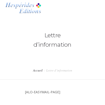
ACCUEIL
ACTUALITÉS
Lettre
0
d’information
HESPÉRIDES EDITIONS
BOUTIQUE
MON COMPTE
Accueil
Lettre d’information
LIENS
[ALO-EASYMAIL-PAGE]
CONTACTS